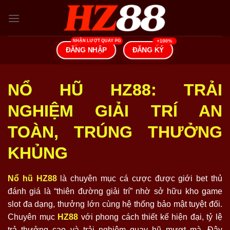
Bỏ
qua
nội
dung
ĐĂNG NHẬP
ĐĂNG KÝ
NỔ HŨ HZ88: TRẢI
NGHIỆM GIẢI TRÍ AN
TOÀN, TRÚNG THƯỞNG
KHỦNG
Nổ hũ HZ88
là chuyên mục cá cược được giới bet thủ
đánh giá là “thiên đường giải trí” nhờ sở hữu kho game
slot đa dạng, thưởng lớn cùng hệ thống bảo mật tuyệt đối.
Chuyên mục
HZ88
với phong cách thiết kế hiện đại, tỷ lệ
trả thưởng cao và trải nghiệm quay hũ mượt mà. Đây