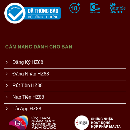
CẨM NANG DÀNH CHO BẠN
Đăng Ký HZ88
Đăng Nhập HZ88
Rút Tiền HZ88
Nạp Tiền HZ88
Tải App HZ88