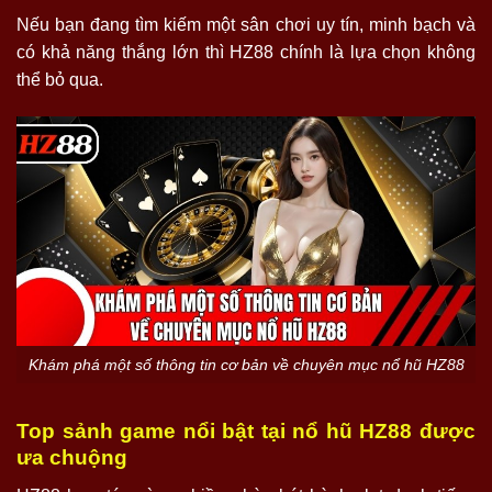
Nếu bạn đang tìm kiếm một sân chơi uy tín, minh bạch và
có khả năng thắng lớn thì HZ88 chính là lựa chọn không
thể bỏ qua.
Khám phá một số thông tin cơ bản về chuyên mục nổ hũ HZ88
Top sảnh game nổi bật tại nổ hũ HZ88 được
ưa chuộng