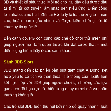
3D và thiết kế siêu thực. Mỗi trò chơi tại đây đều được đầu
tư tỉ mỉ, từ cốt truyện, âm nhạc đến hiệu ứng. Điểm cộng
lớn nhất của nổ hũ HZ88 tại PG là tỷ lệ trả thưởng tự nhiên
cao, hoàn toàn ngẫu nhiên và được kiểm chứng bởi tổ
chức uy tín quốc tế.
Bên cạnh đó, PG còn cung cấp chế độ chơi thử miễn phí
giúp người mới làm quen trước khi đặt cược thật – một
điểm cộng hiếm thấy ở các sảnh khác.
Sảnh JDB Slots
JDB mang đến các phiên bản slot đậm chất Á Đông, kết
hợp yếu tố cổ tích và thần thoại. Hệ thống của HZ88 liên
kết trực tiếp với JDB giúp người chơi tận hưởng các tựa
game có đồ họa rực rỡ, hiệu ứng quay mượt mà và phần
thưởng khổng lồ.
Các trò slot JDB luôn thu hút bởi nhịp độ quay nhanh, luật